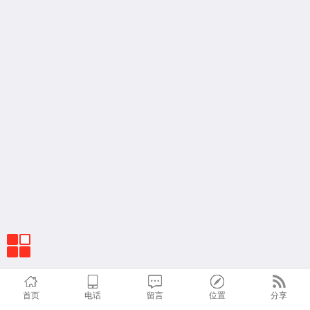
首页
电话
留言
位置
分享