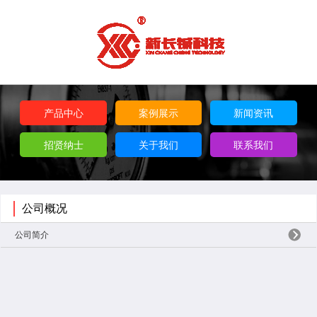
产品中心
案例展示
新闻资讯
招贤纳士
关于我们
联系我们
公司概况
公司简介